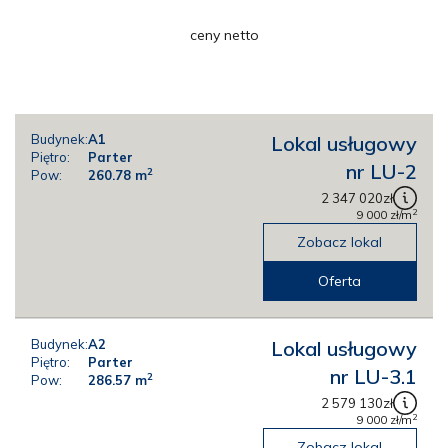
ceny netto
Budynek:
A1
Lokal usługowy
Piętro:
Parter
nr LU-2
2
Pow:
260.78
m
2 347 020
zł
2
9 000
zł
/m
Zobacz lokal
Oferta
Budynek:
A2
Lokal usługowy
Piętro:
Parter
nr LU-3.1
2
Pow:
286.57
m
2 579 130
zł
2
9 000
zł
/m
Zobacz lokal