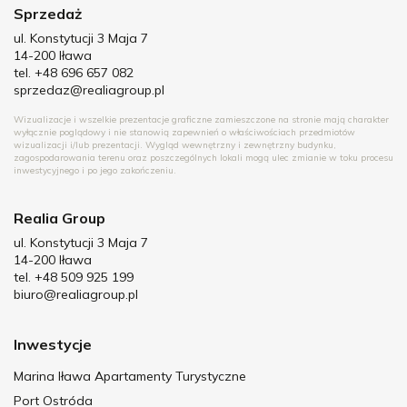
Sprzedaż
ul. Konstytucji 3 Maja 7
14-200 Iława
tel. +48 696 657 082
sprzedaz@realiagroup.pl
Wizualizacje i wszelkie prezentacje graficzne zamieszczone na stronie mają charakter
wyłącznie poglądowy i nie stanowią zapewnień o właściwościach przedmiotów
wizualizacji i/lub prezentacji. Wygląd wewnętrzny i zewnętrzny budynku,
zagospodarowania terenu oraz poszczególnych lokali mogą ulec zmianie w toku procesu
inwestycyjnego i po jego zakończeniu.
Realia Group
ul. Konstytucji 3 Maja 7
14-200 Iława
tel. +48 509 925 199
biuro@realiagroup.pl
Inwestycje
Marina Iława Apartamenty Turystyczne
Port Ostróda