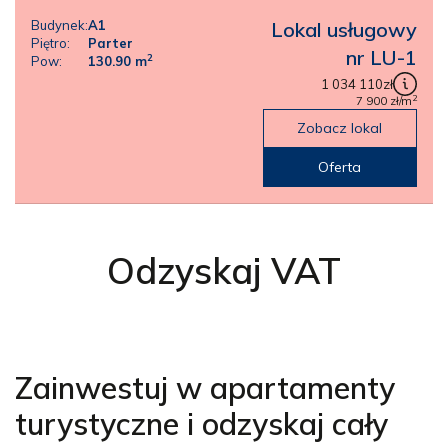
Budynek:
A1
Lokal usługowy
Piętro:
Parter
nr LU-1
2
Pow:
130.90
m
1 034 110
zł
2
7 900
zł
/m
Zobacz lokal
Oferta
Odzyskaj VAT
Zainwestuj w apartamenty
turystyczne i odzyskaj cały