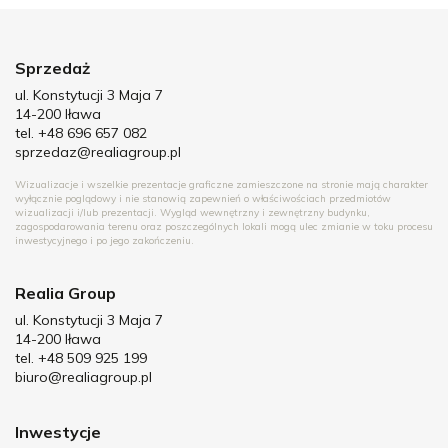
Sprzedaż
ul. Konstytucji 3 Maja 7
14-200 Iława
tel. +48 696 657 082
sprzedaz@realiagroup.pl
Wizualizacje i wszelkie prezentacje graficzne zamieszczone na stronie mają charakter
wyłącznie poglądowy i nie stanowią zapewnień o właściwościach przedmiotów
wizualizacji i/lub prezentacji. Wygląd wewnętrzny i zewnętrzny budynku,
zagospodarowania terenu oraz poszczególnych lokali mogą ulec zmianie w toku procesu
inwestycyjnego i po jego zakończeniu.
Realia Group
ul. Konstytucji 3 Maja 7
14-200 Iława
tel. +48 509 925 199
biuro@realiagroup.pl
Inwestycje