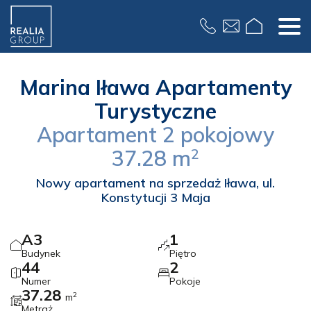
Formularz
Marina Iława Apartamenty
Turystyczne
Apartament
2 pokojowy
37.28
m
2
Nowy apartament na sprzedaż Iława, ul.
Konstytucji 3 Maja
A3
1
Budynek
Piętro
44
2
Numer
Pokoje
37.28
2
m
Metraż