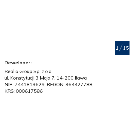
1
15
Deweloper:
Realia Group Sp. z o.o.
ul. Konstytucji 3 Maja 7,
14-200 Iława
NIP: 7441813629, REGON: 364427788,
KRS: 000617586