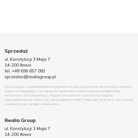
Sprzedaż
ul. Konstytucji 3 Maja 7
14-200 Iława
tel. +48 696 657 082
sprzedaz@realiagroup.pl
Wizualizacje i wszelkie prezentacje graficzne zamieszczone na stronie mają charakter
wyłącznie poglądowy i nie stanowią zapewnień o właściwościach przedmiotów
wizualizacji i/lub prezentacji. Wygląd wewnętrzny i zewnętrzny budynku,
zagospodarowania terenu oraz poszczególnych lokali mogą ulec zmianie w toku procesu
inwestycyjnego i po jego zakończeniu.
Realia Group
ul. Konstytucji 3 Maja 7
14-200 Iława