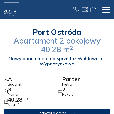
Formularz
Port Ostróda
Apartament
2 pokojowy
40.28
m
2
Nowy apartament na sprzedaż Wałdowo, ul.
Wypoczynkowa
A
Parter
Budynek
Piętro
3
2
Numer
Pokoje
40.28
2
m
Metraż
Zapytaj o ofertę