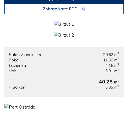
Zobacz kartę PDF
2
Salon z aneksem:
20.62
m
2
Pokój:
11.59
m
2
Łazienka:
4.16
m
2
Hol:
3.91
m
40.28
2
m
2
+ Balkon
5.95
m